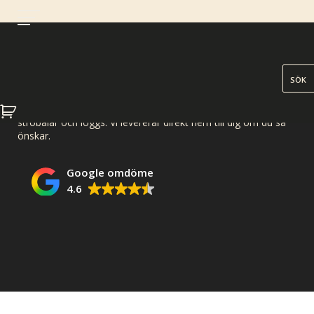
HEAT energi säljer pellets, ved, värmeloggs, ströbalar & oljor.
Hos oss kan du hämta pellets i storsäck och småsäck, ved,
ströbalar och loggs. Vi levererar direkt hem till dig om du så
önskar.
Google omdöme
4.6