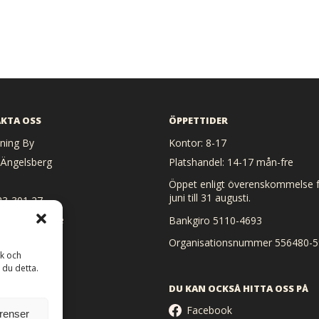
KTA OSS
ÖPPETTIDER
ing By
Kontor: 8-17
 Ängelsberg
Platshandel: 14-17 mån-fre
Öppet enligt överenskommelse f
juni till 31 augusti.
23-301 27
 heat@heat.se
Bankgiro 5110-4693
Organisationsnummer 556480-5
ik och
 du detta.
DU KAN OCKSÅ HITTA OSS PÅ
Facebook
erenser