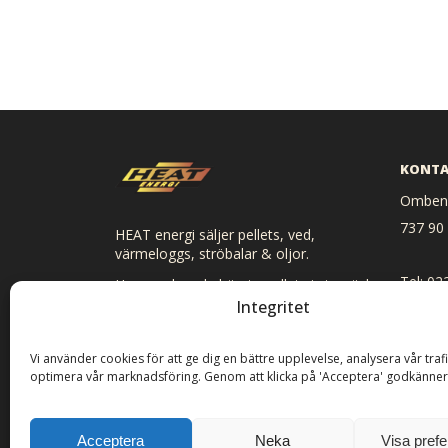
KONTA
Ombenn
737 90
HEAT energi säljer pellets, ved,
värmeloggs, ströbalar & oljor.
Tel: 02
Hos oss kan du hämta pellets i storsäck
och småsäck, ved, ströbalar och loggs.
Integritet
E-post:
Vi levererar direkt hem till dig om du så
önskar.
Vi använder cookies för att ge dig en bättre upplevelse, analysera vår traf
optimera vår marknadsföring. Genom att klicka på 'Acceptera' godkänner
Acceptera
Neka
Visa pref