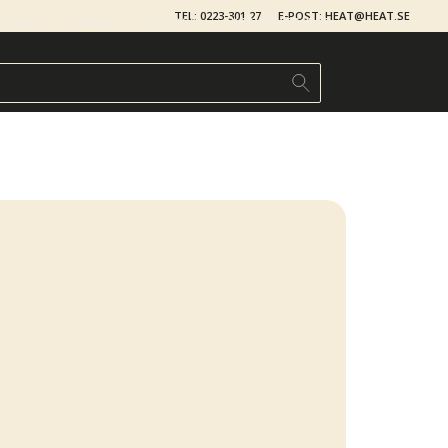
TEL: 0223-301 27
E-POST: HEAT@HEAT.SE
LL HÄR
PRISER
OM OSS
KONTAKTA OSS