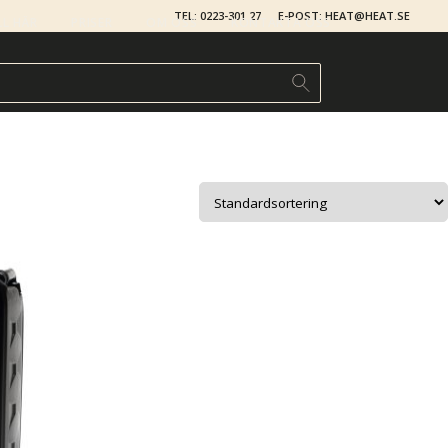
TEL: 0223-301 27
E-POST: HEAT@HEAT.SE
LL HÄR
PRISER
OM OSS
KONTAKTA OSS