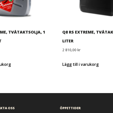
EME, TVÅTAKTSOLJA, 1
Q8 RS EXTREME, TVÅTAK
T
LITER
2 810,00
kr
arukorg
Lägg till i varukorg
KTA OSS
ÖPPETTIDER