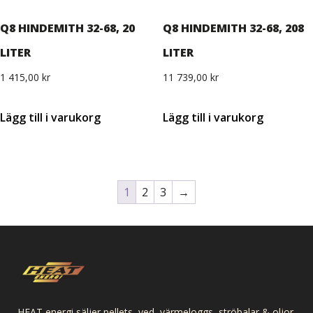
Q8 HINDEMITH 32-68, 20
Q8 HINDEMITH 32-68, 208
LITER
LITER
1 415,00
kr
11 739,00
kr
Lägg till i varukorg
Lägg till i varukorg
1
2
3
→
HEAT energi säljer pellets, ved, värmeloggs, ströbalar & oljor.