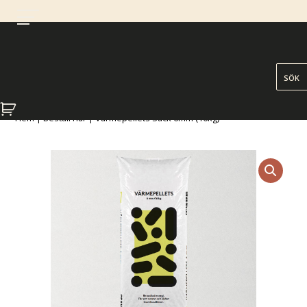
Hem
|
Beställ här
| Värmepellets Säck 6mm (16kg)