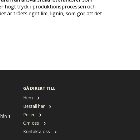
der högt tryck i produktionsprocessen och
t är träets eget lim, lignin, som gör att det
GÅ DIREKT TILL
Hem
Beställ här
Priser
rån 1
Om oss
Kontakta oss