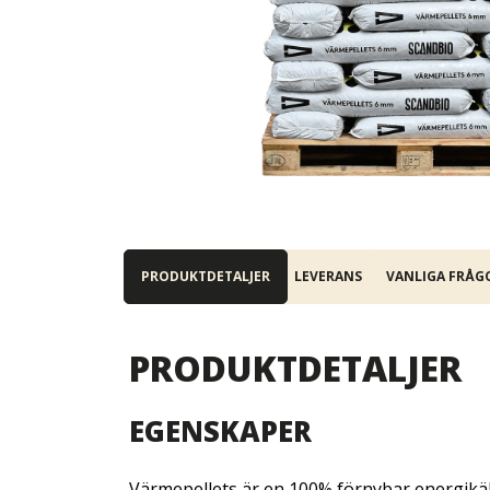
PRODUKTDETALJER
LEVERANS
VANLIGA FRÅG
PRODUKTDETALJER
EGENSKAPER
Värmepellets är en 100% förnybar energikäll