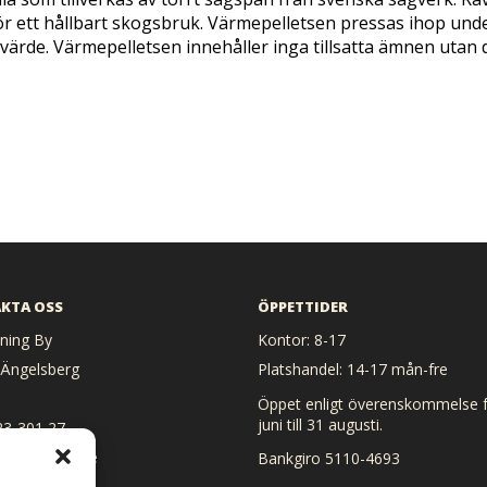
 för ett hållbart skogsbruk. Värmepelletsen pressas ihop un
värde. Värmepelletsen innehåller inga tillsatta ämnen utan de
KTA OSS
ÖPPETTIDER
ing By
Kontor: 8-17
 Ängelsberg
Platshandel: 14-17 mån-fre
Öppet enligt överenskommelse f
juni till 31 augusti.
23-301 27
 heat@heat.se
Bankgiro 5110-4693