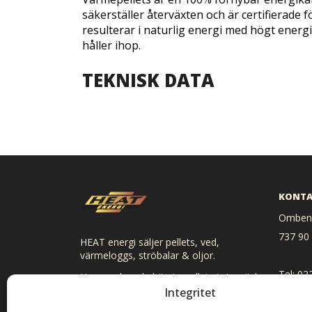
säkerställer återväxten och är certifierade
resulterar i naturlig energi med högt energi
håller ihop.
TEKNISK DATA
KONTA
Ombenn
737 90
HEAT energi säljer pellets, ved,
värmeloggs, ströbalar & oljor.
Tel: 02
Hos oss kan du hämta pellets i storsäck
och småsäck, ved, ströbalar och loggs.
Integritet
E-post:
Vi levererar direkt hem till dig om du så