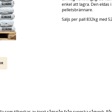
enkel att lagra. Den eldas 
pelletsbrännare.
Säljs per pall 832kg med 5
OR
a som tillverkas av torrt sågspån från svenska sågverk. Rå