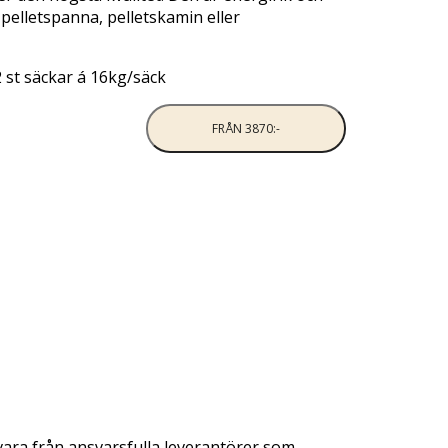
i pelletspanna, pelletskamin eller
2 st säckar á 16kg/säck
FRÅN 3870:-
vara från ansvarsfulla leverantörer som