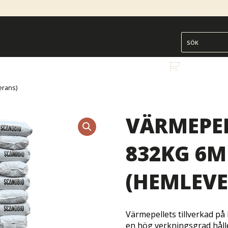
HEM
BESTÄ
erans)
VÄRMEPEL
832KG 6
(HEMLEV
Värmepellets tillverkad på
en hög verkningsgrad hålle