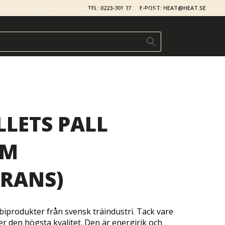
TEL: 0223-301 27
E-POST: HEAT@HEAT.SE
LL HÄR
PRISER
OM OSS
KONTAKTA OSS
LETS PALL
MM
ERANS)
 biprodukter från svensk träindustri. Tack vare
r den högsta kvalitet. Den är energirik och