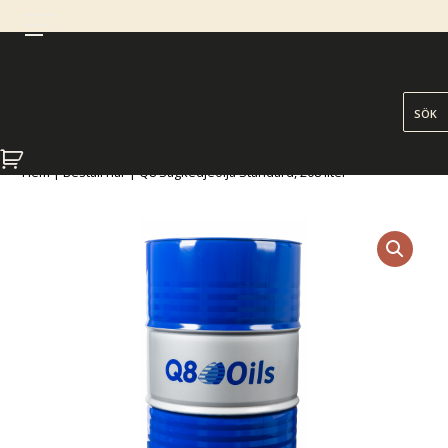
Hem
|
Beställ här
| Q8 Sågkedjeolja Standard, 208 liter