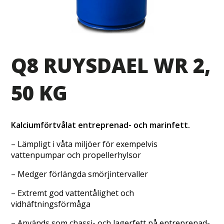
Q8 RUYSDAEL WR 2,
50 KG
Kalciumförtvålat entreprenad- och
marinfett.
– Lämpligt i våta miljöer för exempelvis
vattenpumpar och propellerhylsor
– Medger förlängda smörjintervaller
– Extremt god vattentålighet och
vidhäftningsförmåga
– Används som chassi- och lagerfett på entreprenad-,