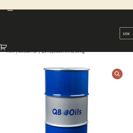
Hem
|
Beställ här
| Q8 Ruysdael WR 2, 50 kg