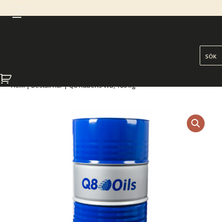
Hem
|
Beställ här
| Q8 Rubens WB, 180 kg