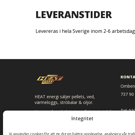
LEVERANSTIDER
Levereras i hela Sverige inom 2-6 arbetsdag
KONTA
Ombenn
737 90
HEAT energi säljer pellets, ved,
värmeloggs, ströbalar & oljor.
Tel: 02
Hos oss kan du hämta pellets i storsäck
och småsäck, ved, ströbalar och loggs.
Integritet
E-post:
Vi levererar direkt hem till dig om du så
önskar.
Vi använder cookies för att ge dig en bättre upplevelse, analysera vår traf