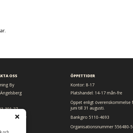
ar.
KTA OSS
ÖPPETTIDER
ing By
Kontor: 8-17
 Ängelsberg
Platshandel: 14-17 mån-fre
Öppet enligt överenskommelse f
juni till 31 augusti.
23-301 27
 heat@heat.se
Bankgiro 5110-4693
Organisationsnummer 556480-5
ik och