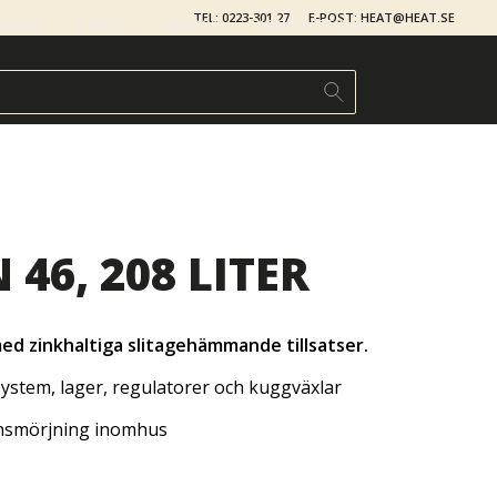
TEL: 0223-301 27
E-POST: HEAT@HEAT.SE
LL HÄR
PRISER
OM OSS
KONTAKTA OSS
46, 208 LITER
ed zinkhaltiga slitagehämmande tillsatser.
lsystem, lager, regulatorer och kuggväxlar
insmörjning inomhus