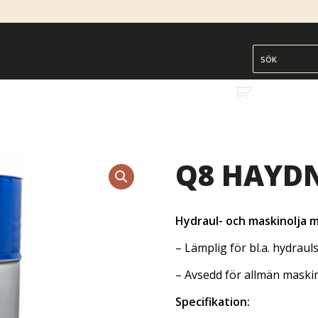
HEM
BESTÄ
Q8 HAYDN 
Hydraul- och maskinolja m
– Lämplig för bl.a. hydrau
– Avsedd för allmän mask
Specifikation: