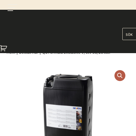
Hem
|
Beställ här
| Q8 Formula Exclusive V, 0W-30, 20 liter