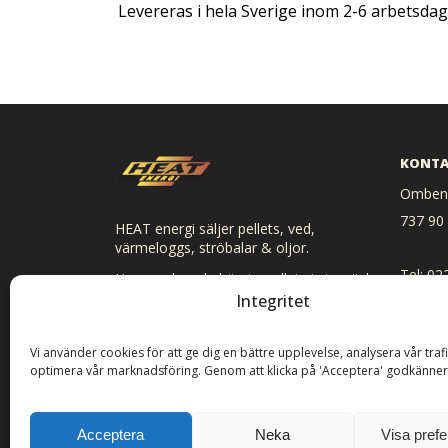
Levereras i hela Sverige inom 2-6 arbetsdag
KONTA
Ombenn
737 90
HEAT energi säljer pellets, ved,
värmeloggs, ströbalar & oljor.
Tel: 02
Hos oss kan du hämta pellets i storsäck
och småsäck, ved, ströbalar och loggs.
Integritet
E-post:
Vi levererar direkt hem till dig om du så
önskar.
Vi använder cookies för att ge dig en bättre upplevelse, analysera vår traf
optimera vår marknadsföring. Genom att klicka på 'Acceptera' godkänner
Acceptera
Neka
Visa pref