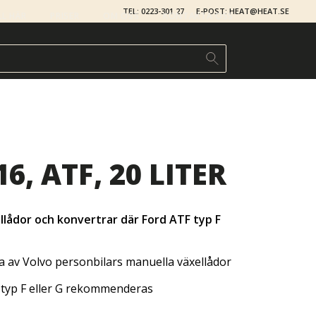
TEL: 0223-301 27
E-POST: HEAT@HEAT.SE
LL HÄR
PRISER
OM OSS
KONTAKTA OSS
6, ATF, 20 LITER
ellådor och
konvertrar där Ford ATF typ F
 av Volvo personbilars manuella växellådor
r typ F eller G rekommenderas