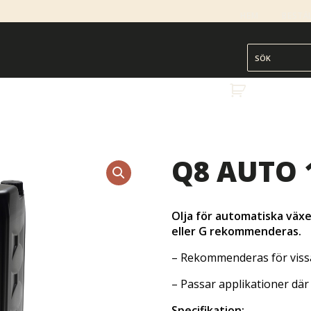
HEM
BESTÄ
Q8 AUTO 1
Olja för automatiska väx
eller G
rekommenderas.
– Rekommenderas för vissa
– Passar applikationer dä
Specifikation: