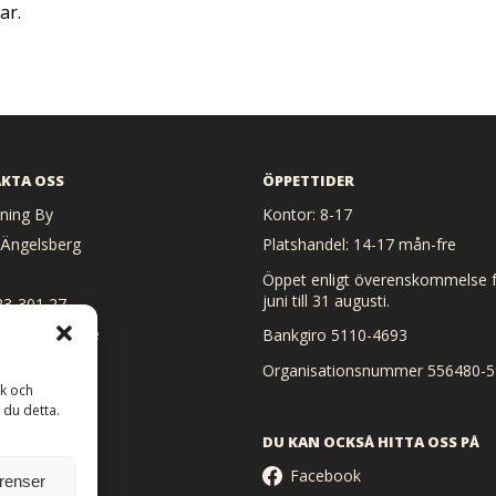
ar.
KTA OSS
ÖPPETTIDER
ing By
Kontor: 8-17
 Ängelsberg
Platshandel: 14-17 mån-fre
Öppet enligt överenskommelse f
juni till 31 augusti.
23-301 27
 heat@heat.se
Bankgiro 5110-4693
Organisationsnummer 556480-5
ik och
 du detta.
DU KAN OCKSÅ HITTA OSS PÅ
Facebook
erenser