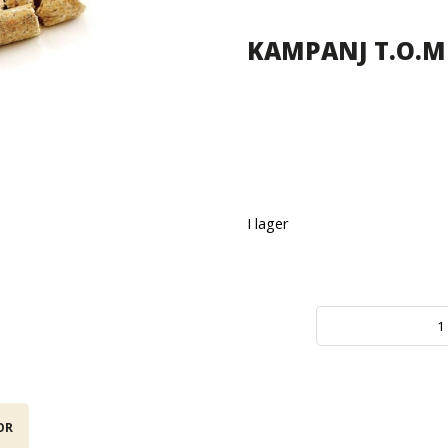
KAMPANJ T.O.M 
I lager
OR