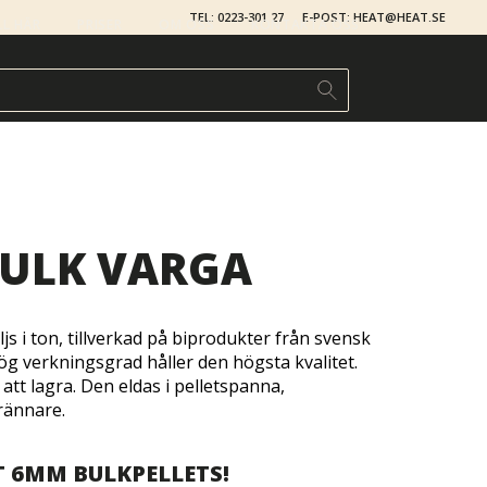
TEL: 0223-301 27
E-POST: HEAT@HEAT.SE
LL HÄR
PRISER
OM OSS
KONTAKTA OSS
BULK VARGA
js i ton, tillverkad på biprodukter från svensk
hög verkningsgrad håller den högsta kvalitet.
att lagra. Den eldas i pelletspanna,
brännare.
T 6MM BULKPELLETS!