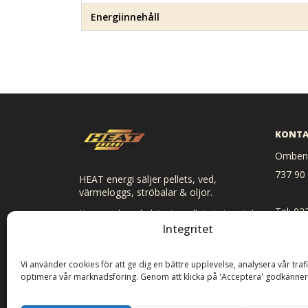
Energiinnehåll
KONTA
Ombenn
737 90
HEAT energi säljer pellets, ved,
värmeloggs, ströbalar & oljor.
Tel: 02
Hos oss kan du hämta pellets i storsäck
och småsäck, ved, ströbalar och loggs.
Integritet
E-post:
Vi levererar direkt hem till dig om du så
önskar.
Vi använder cookies för att ge dig en bättre upplevelse, analysera vår traf
optimera vår marknadsföring. Genom att klicka på 'Acceptera' godkänner