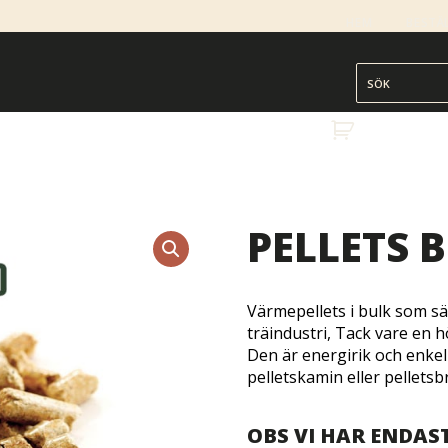
HEM
BESTÄ
PELLETS 
Värmepellets i bulk som säl
träindustri, Tack vare en 
Den är energirik och enkel 
pelletskamin eller pellets
OBS VI HAR ENDAS