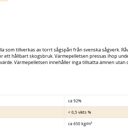
a som tillverkas av torrt sågspån från svenska sågverk. Rå
 för ett hållbart skogsbruk. Värmepelletsen pressas ihop un
värde. Värmepelletsen innehåller inga tillsatta ämnen utan de
ca 92%
< 0,5 vikts %
ca 650 kg/m³