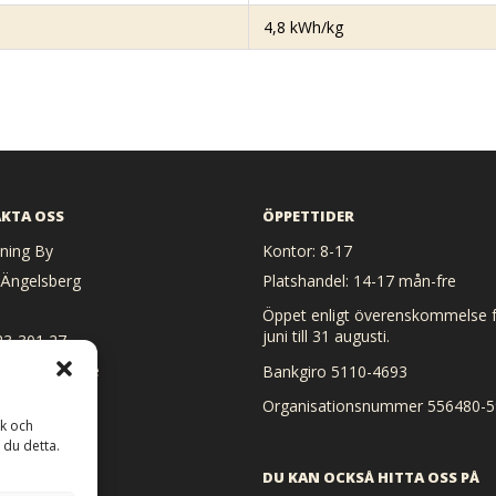
4,8 kWh/kg
KTA OSS
ÖPPETTIDER
ing By
Kontor: 8-17
 Ängelsberg
Platshandel: 14-17 mån-fre
Öppet enligt överenskommelse f
juni till 31 augusti.
23-301 27
 heat@heat.se
Bankgiro 5110-4693
Organisationsnummer 556480-5
ik och
 du detta.
DU KAN OCKSÅ HITTA OSS PÅ