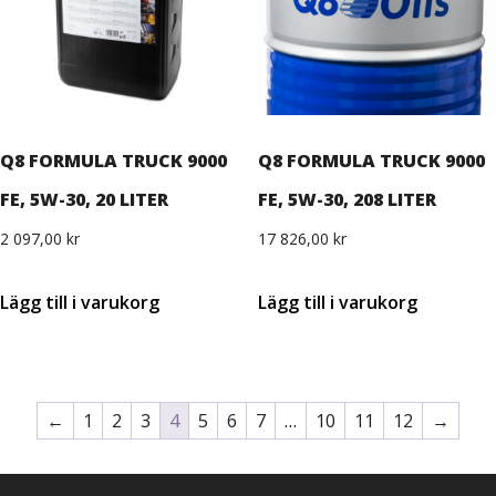
Q8 FORMULA TRUCK 9000
Q8 FORMULA TRUCK 9000
FE, 5W-30, 20 LITER
FE, 5W-30, 208 LITER
2 097,00
kr
17 826,00
kr
Lägg till i varukorg
Lägg till i varukorg
←
1
2
3
4
5
6
7
…
10
11
12
→